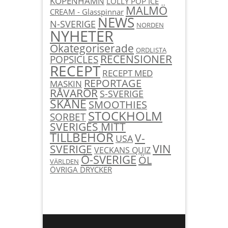
KÖPENHAMN
LOLLY POP ICE
MALMÖ
CREAM - Glasspinnar
NEWS
N-SVERIGE
NORDEN
NYHETER
Okategoriserade
ORDLISTA
RECENSIONER
POPSICLES
RECEPT
RECEPT MED
REPORTAGE
MASKIN
RÅVAROR
S-SVERIGE
SKÅNE
SMOOTHIES
STOCKHOLM
SORBET
SVERIGES MITT
TILLBEHÖR
V-
USA
SVERIGE
VIN
VECKANS QUIZ
Ö-SVERIGE
ÖL
VÄRLDEN
ÖVRIGA DRYCKER