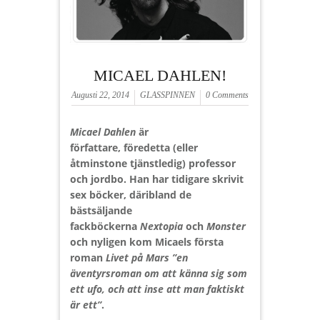
MICAEL DAHLEN!
Augusti 22, 2014
GLASSPINNEN
0 Comments
Micael Dahlen
är
författare, föredetta (eller
åtminstone tjänstledig) professor
och jordbo. Han har tidigare skrivit
sex böcker, däribland de
bästsäljande
fackböckerna
Nextopia
och
Monster
och nyligen kom
Micaels första
roman
Livet på Mars ”en
äventyrsroman om att känna sig som
ett ufo, och att inse att man faktiskt
är ett”
.