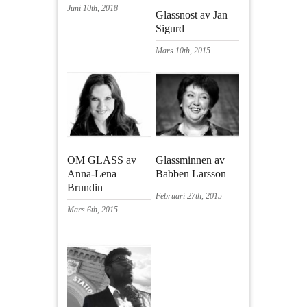
Juni 10th, 2018
Glassnost av Jan
Sigurd
Mars 10th, 2015
OM GLASS av
Glassminnen av
Anna-Lena
Babben Larsson
Brundin
Februari 27th, 2015
Mars 6th, 2015