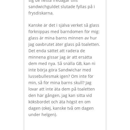
sig de flesta fredagar tills
sandwichguldet slutade fyllas på i
frysdiskarna.
Kanske är det i själva verket så glass
förknippas med barndomen för mig:
glass är mina barns minnen av hur
jag oavbrutet äter glass på toaletten.
Det enda sättet att radera de
minnena gissar jag är att ersätta
dem med nya. Så snälla GB, kan ni
inte börja göra Sandwichar med
lussebullesmak igen? Om inte för
min, så för mina barns skull? Jag
lovar att inte äta dem på toaletten
den här gången, jag kan sitta vid
köksbordet och äta högst en om
dagen (okej, kanske två om dagen
under helgen).