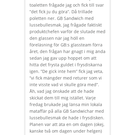
toaletten frågade jag och fick till svar
”det fick ju du göra”. Då trillade
poletten ner. GB Sandwich med
lussebullesmak. Jag frågade faktiskt
produktchefen varför de slutade med
den glassen när jag höll en
föreläsning för GB:s glassteam förra
året, den frågan har gnagt i mig ända
sedan jag gav upp hoppet om att
hitta det frysta guldet i frysdiskarna
igen. ”De gick inte hem” fick jag veta,
”vi fick mängder med returer som vi
inte visste vad vi skulle göra med”.
Åh, vad jag önskade att de hade
skickat dem till mig istället. Varje
fredag brukade jag länsa min lokala
mataffär på alla GB Sandwichar med
lussebullesmak de hade i frysdisken.
Planen var att äta en om dagen (okej,
kanske två om dagen under helgen)