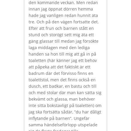
den kommande veckan. Men redan
innan jag öppnat dörren hemma
hade jag vanligen redan hunnit äta
tre. Och på den vägen fortsatte det.
Efter att frun och barnen stått en
stund och storögt sett mig äta ett
gäng glassar till medan jag försökte
laga middagen med den lediga
handen sa hon till mig att gå in på
toaletten (här känner jag ett behov
att påpeka att det faktiskt är ett
badrum där det förvisso finns en
toalettstol, men det finns också en
dusch, ett badkar, en bastu och till
och med stolar där man kan sätta sig
bekvämt och glassa, man behöver
inte sitta bokstavligt på toaletten) om
jag ska fortsätta sådär, ”du har dåligt
inflytande på barnen”. Ungefär
samma händelseförlopp utspelade