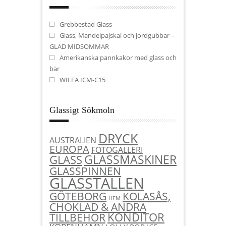
Grebbestad Glass
Glass, Mandelpajskal och jordgubbar –
GLAD MIDSOMMAR
Amerikanska pannkakor med glass och
bär
WILFA ICM-C15
Glassigt Sökmoln
DRYCK
AUSTRALIEN
EUROPA
FOTOGALLERI
GLASSMASKINER
GLASS
GLASSPINNEN
GLASSTÄLLEN
KOLASÅS,
GÖTEBORG
HEM
CHOKLAD & ANDRA
KONDITOR
TILLBEHÖR