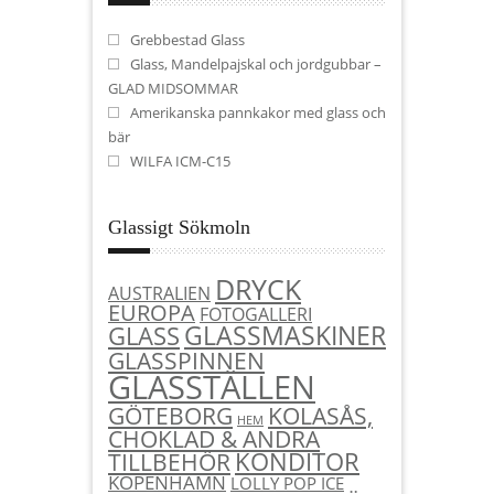
Grebbestad Glass
Glass, Mandelpajskal och jordgubbar –
GLAD MIDSOMMAR
Amerikanska pannkakor med glass och
bär
WILFA ICM-C15
Glassigt Sökmoln
DRYCK
AUSTRALIEN
EUROPA
FOTOGALLERI
GLASSMASKINER
GLASS
GLASSPINNEN
GLASSTÄLLEN
KOLASÅS,
GÖTEBORG
HEM
CHOKLAD & ANDRA
KONDITOR
TILLBEHÖR
KÖPENHAMN
LOLLY POP ICE