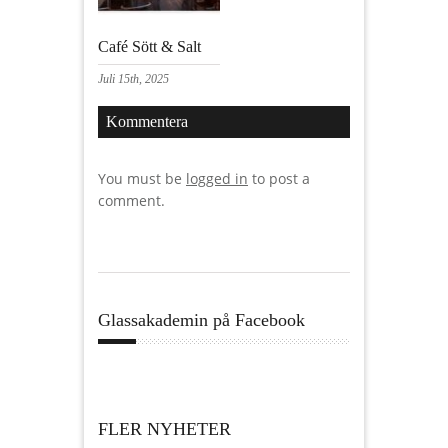
Café Sött & Salt
Juli 15th, 2025
Kommentera
You must be
logged in
to post a
comment.
Glassakademin på Facebook
FLER NYHETER