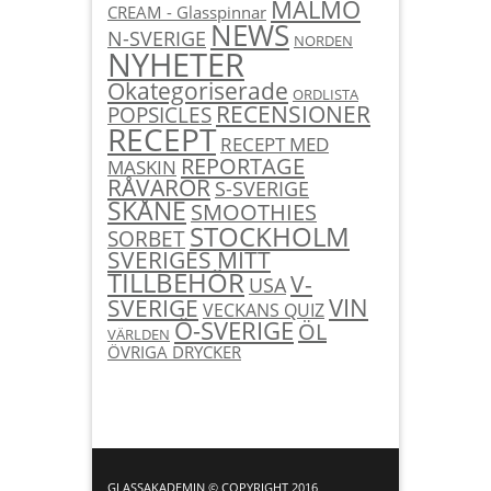
MALMÖ
CREAM - Glasspinnar
NEWS
N-SVERIGE
NORDEN
NYHETER
Okategoriserade
ORDLISTA
RECENSIONER
POPSICLES
RECEPT
RECEPT MED
REPORTAGE
MASKIN
RÅVAROR
S-SVERIGE
SKÅNE
SMOOTHIES
STOCKHOLM
SORBET
SVERIGES MITT
TILLBEHÖR
V-
USA
SVERIGE
VIN
VECKANS QUIZ
Ö-SVERIGE
ÖL
VÄRLDEN
ÖVRIGA DRYCKER
GLASSAKADEMIN © COPYRIGHT 2016