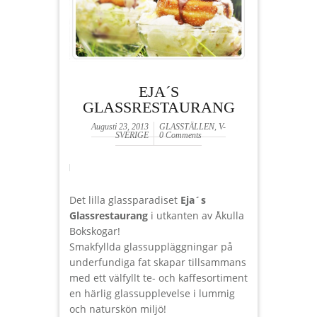
EJA´S
GLASSRESTAURANG
Augusti 23, 2013
GLASSTÄLLEN
,
V-
SVERIGE
0 Comments
Det lilla glassparadiset
Eja´s
Glassrestaurang
i utkanten av Åkulla
Bokskogar!
Smakfyllda glassuppläggningar på
underfundiga fat skapar tillsammans
med ett välfyllt te- och kaffesortiment
en härlig glassupplevelse i lummig
och naturskön miljö!