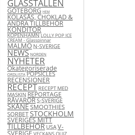
GLASSTÄLLEN
GÖTEBORG
HEM
KOLASÅS, CHOKLAD &
ANDRA TILLBEHÖR
KONDITOR
KÖPENHAMN
LOLLY POP ICE
CREAM - Glasspinnar
MALMÖ
N-SVERIGE
NEWS
NORDEN
NYHETER
Okategoriserade
POPSICLES
ORDLISTA
RECENSIONER
RECEPT
RECEPT MED
REPORTAGE
MASKIN
RÅVAROR
S-SVERIGE
SKÅNE
SMOOTHIES
STOCKHOLM
SORBET
SVERIGES MITT
TILLBEHÖR
V-
USA
SVERIGE
VECKANS QUIZ