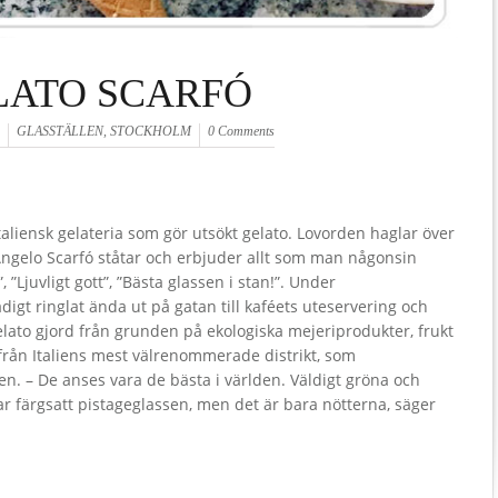
LATO SCARFÓ
GLASSTÄLLEN
,
STOCKHOLM
0 Comments
taliensk gelateria som gör utsökt gelato. Lovorden haglar över
ngelo Scarfó ståtar och erbjuder allt som man någonsin
, ”Ljuvligt gott”, ”Bästa glassen i stan!”. Under
gt ringlat ända ut på gatan till kaféets uteservering och
gelato gjord från grunden på ekologiska mejeriprodukter, frukt
s från Italiens mest välrenommerade distrikt, som
en. – De anses vara de bästa i världen. Väldigt gröna och
ar färgsatt pistageglassen, men det är bara nötterna, säger