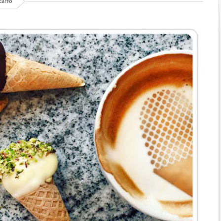
carfó