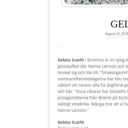
GE
Augusti 20, 2014
Gelato Scarfó
i Bromma är en lyxig I
glasskaféet där Hanna Larsson och A
önskat sig och lite till. ”Smakorgasm!”
sommareftermiddagarna har kön stadi
såklart vill nästan alla ha dagfärsk 
och bär. ”Vissa råvaror har beställt
pistagenötterna från Bronte på Sicili
väldigt smakrika. Många tror att vi h
Hanna Larsson.”
Gelato Scarfó