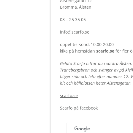
Ålstensgatan 12
Bromma, Ålsten
08 – 25 35 05
info@scarfo.se
öppet tis-sönd, 10.00-20.00
kika på hemsidan
scarfo.se
för fler 
Gelato Scarfó hittar du i vackra Ålste
Tranebergsbron och svänger av på Alvik
höger sida och leta efter nummer 12. Vi
hit och hållplatsen heter Ålstensgatan.
scarfo.se
Scarfo på facebook