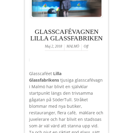
GLASSCAFÉVAGNEN
LILLA GLASSFABRIKEN
Maj 2, 2018
MALMÖ
Off
Glasscaféet
Lilla
Glassfabrikens
tjusiga glasscafévagn
i Malmö har blivit en självklar
startpunkt längs den trivsamma
gågatan på SöderTull. Stråket
blommar med nya butiker,
restauranger, flera café, mäklare och
juvelerare och har blivit en stadsoas
som är väl värd att stanna upp vid.
Ta och njut en riktigt god glass, sätt