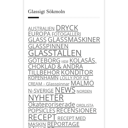
Glassigt Sökmoln
DRYCK
AUSTRALIEN
EUROPA
FOTOGALLERI
GLASSMASKINER
GLASS
GLASSPINNEN
GLASSTÄLLEN
KOLASÅS,
GÖTEBORG
HEM
CHOKLAD & ANDRA
KONDITOR
TILLBEHÖR
KÖPENHAMN
LOLLY POP ICE
MALMÖ
CREAM - Glasspinnar
NEWS
N-SVERIGE
NORDEN
NYHETER
Okategoriserade
ORDLISTA
RECENSIONER
POPSICLES
RECEPT
RECEPT MED
REPORTAGE
MASKIN