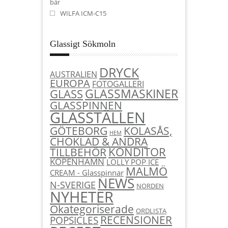
bär
WILFA ICM-C15
Glassigt Sökmoln
DRYCK
AUSTRALIEN
EUROPA
FOTOGALLERI
GLASSMASKINER
GLASS
GLASSPINNEN
GLASSTÄLLEN
KOLASÅS,
GÖTEBORG
HEM
CHOKLAD & ANDRA
KONDITOR
TILLBEHÖR
KÖPENHAMN
LOLLY POP ICE
MALMÖ
CREAM - Glasspinnar
NEWS
N-SVERIGE
NORDEN
NYHETER
Okategoriserade
ORDLISTA
RECENSIONER
POPSICLES