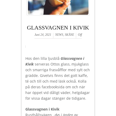
GLASSVAGNEN I KIVIK
Juni 24, 2021
NEWS
,
SKÅNE
Off
Hos den lilla ljusblå
Glassvagnen i
Kivik
serveras Ottos glass, mjukglass
och smarriga frasvåfflor med sylt och
grädde. Givetvis finns det gott kaffe,
té och till och med läsk också. Kolla
på deras facebooksida om och när
har öppet vid dåligt väder, helgdagar
för vissa dagar stänger de tidigare.
Glassvagnen i Kivik
Rusthållsvägen ,
dvs i änden av