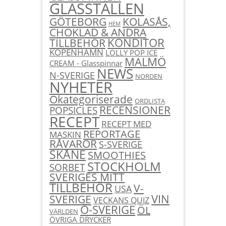
GLASSTÄLLEN
KOLASÅS,
GÖTEBORG
HEM
CHOKLAD & ANDRA
KONDITOR
TILLBEHÖR
KÖPENHAMN
LOLLY POP ICE
MALMÖ
CREAM - Glasspinnar
NEWS
N-SVERIGE
NORDEN
NYHETER
Okategoriserade
ORDLISTA
RECENSIONER
POPSICLES
RECEPT
RECEPT MED
REPORTAGE
MASKIN
RÅVAROR
S-SVERIGE
SKÅNE
SMOOTHIES
STOCKHOLM
SORBET
SVERIGES MITT
TILLBEHÖR
V-
USA
SVERIGE
VIN
VECKANS QUIZ
Ö-SVERIGE
ÖL
VÄRLDEN
ÖVRIGA DRYCKER