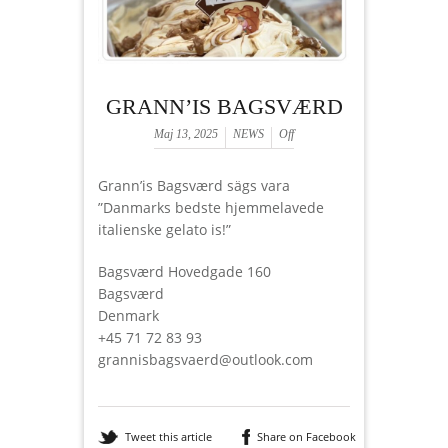
GRANN’IS BAGSVÆRD
Maj 13, 2025
NEWS
Off
Grann’is Bagsværd sägs vara
”Danmarks bedste hjemmelavede
italienske gelato is!”
Bagsværd Hovedgade 160
Bagsværd
Denmark
+45 71 72 83 93
grannisbagsvaerd@outlook.com
Tweet this article
Share on Facebook