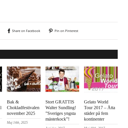
Share on Facebook
Pin on Pinterest
Bak &
Stort GRATTIS
Gelato World
l
Chokladfestivalen
Walter Sundling!
Tour 2017 – Åtta
november 2025
”Sveriges yngsta
städer på fem
mästerkock”!
kontinenter
Maj 14th, 2025