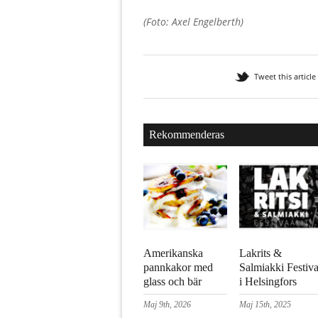
(Foto: Axel Engelberth)
Tweet this article
Rekommenderas
Amerikanska
Lakrits &
pannkakor med
Salmiakki Festiva
glass och bär
i Helsingfors
Maj 9th, 2026
Maj 15th, 2025