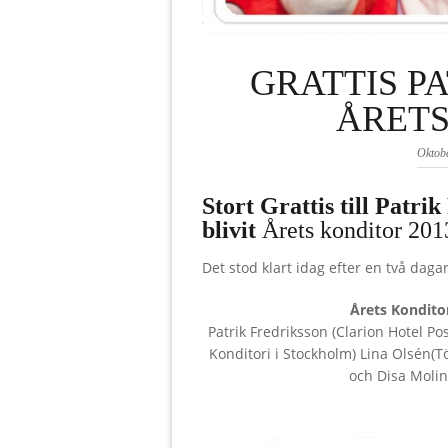
GRATTIS P
ÅRETS
Oktobe
Stort Grattis till Patr
blivit
Årets konditor 201
Det stod klart idag efter en två daga
Årets Konditor
Patrik Fredriksson (Clarion Hotel P
Konditori i Stockholm) Lina Olsén(T
och Disa Molin