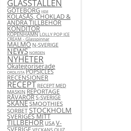
GLASSTÄLLEN
GÖTEBORG
HEM
KOLASÅS, CHOKLAD &
ANDRA TILLBEHÖR
KONDITOR
KÖPENHAMN
LOLLY POP ICE
CREAM - Glasspinnar
MALMÖ
N-SVERIGE
NEWS
NORDEN
NYHETER
Okategoriserade
POPSICLES
ORDLISTA
RECENSIONER
RECEPT
RECEPT MED
REPORTAGE
MASKIN
RÅVAROR
S-SVERIGE
SKÅNE
SMOOTHIES
STOCKHOLM
SORBET
SVERIGES MITT
TILLBEHÖR
V-
USA
SVERIGE
VECKANS QUIZ