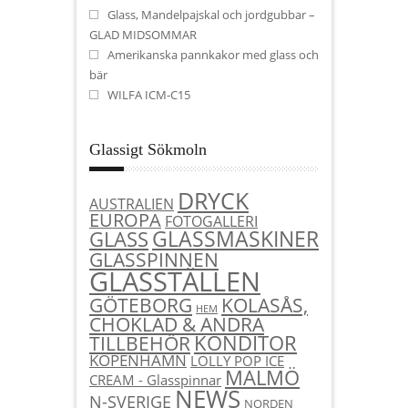
Glass, Mandelpajskal och jordgubbar –
GLAD MIDSOMMAR
Amerikanska pannkakor med glass och
bär
WILFA ICM-C15
Glassigt Sökmoln
DRYCK
AUSTRALIEN
EUROPA
FOTOGALLERI
GLASSMASKINER
GLASS
GLASSPINNEN
GLASSTÄLLEN
KOLASÅS,
GÖTEBORG
HEM
CHOKLAD & ANDRA
KONDITOR
TILLBEHÖR
KÖPENHAMN
LOLLY POP ICE
MALMÖ
CREAM - Glasspinnar
NEWS
N-SVERIGE
NORDEN