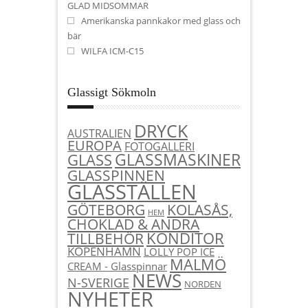
GLAD MIDSOMMAR
Amerikanska pannkakor med glass och
bär
WILFA ICM-C15
Glassigt Sökmoln
DRYCK
AUSTRALIEN
EUROPA
FOTOGALLERI
GLASSMASKINER
GLASS
GLASSPINNEN
GLASSTÄLLEN
KOLASÅS,
GÖTEBORG
HEM
CHOKLAD & ANDRA
KONDITOR
TILLBEHÖR
KÖPENHAMN
LOLLY POP ICE
MALMÖ
CREAM - Glasspinnar
NEWS
N-SVERIGE
NORDEN
NYHETER