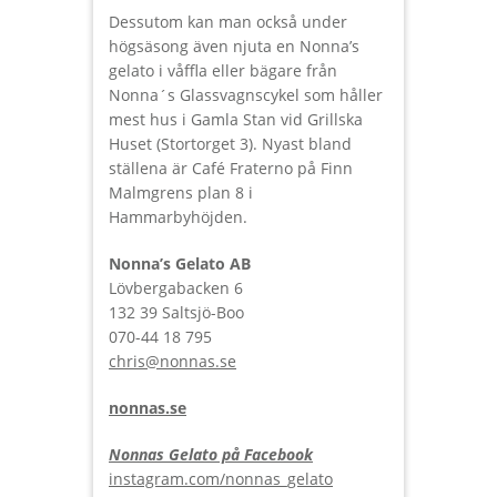
Dessutom kan man också under
högsäsong även njuta en Nonna’s
gelato i våffla eller bägare från
Nonna´s Glassvagnscykel som håller
mest hus i Gamla Stan vid Grillska
Huset (Stortorget 3). Nyast bland
ställena är Café Fraterno på Finn
Malmgrens plan 8 i
Hammarbyhöjden.
Nonna’s Gelato AB
Lövbergabacken 6
132 39 Saltsjö-Boo
070-44 18 795
chris@nonnas.se
nonnas.se
Nonnas Gelato på Facebook
instagram.com/nonnas_gelato