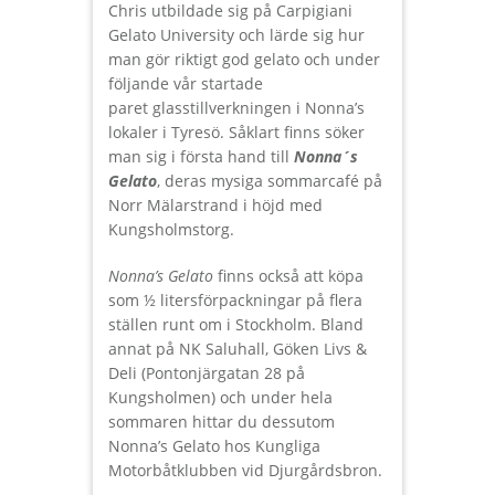
Chris utbildade sig på Carpigiani
Gelato University och lärde sig hur
man gör riktigt god gelato och under
följande vår startade
paret glasstillverkningen i Nonna’s
lokaler i Tyresö. Såklart finns söker
man sig i första hand till
Nonna´s
Gelato
, deras mysiga sommarcafé på
Norr Mälarstrand i höjd med
Kungsholmstorg.
Nonna’s Gelato
finns också att köpa
som ½ litersförpackningar på flera
ställen runt om i Stockholm. Bland
annat på NK Saluhall, Göken Livs &
Deli (Pontonjärgatan 28 på
Kungsholmen) och under hela
sommaren hittar du dessutom
Nonna’s Gelato hos Kungliga
Motorbåtklubben vid Djurgårdsbron.