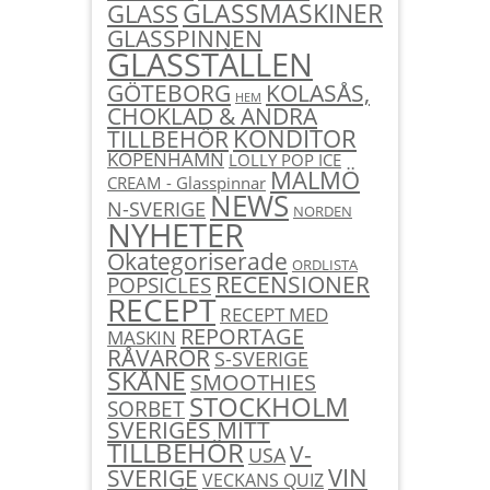
GLASSMASKINER
GLASS
GLASSPINNEN
GLASSTÄLLEN
KOLASÅS,
GÖTEBORG
HEM
CHOKLAD & ANDRA
KONDITOR
TILLBEHÖR
KÖPENHAMN
LOLLY POP ICE
MALMÖ
CREAM - Glasspinnar
NEWS
N-SVERIGE
NORDEN
NYHETER
Okategoriserade
ORDLISTA
RECENSIONER
POPSICLES
RECEPT
RECEPT MED
REPORTAGE
MASKIN
RÅVAROR
S-SVERIGE
SKÅNE
SMOOTHIES
STOCKHOLM
SORBET
SVERIGES MITT
TILLBEHÖR
V-
USA
SVERIGE
VIN
VECKANS QUIZ