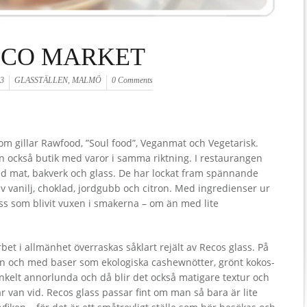
ECO MARKET
13
GLASSTÄLLEN
,
MALMÖ
0 Comments
som gillar Rawfood, ”Soul food”, Veganmat och Vegetarisk.
 också butik med varor i samma riktning. I restaurangen
d mat, bakverk och glass. De har lockat fram spännande
 vanilj, choklad, jordgubb och citron. Med ingredienser ur
ss som blivit vuxen i smakerna – om än med lite
rbet i allmänhet överraskas såklart rejält av Recos glass. På
sen och med baser som ekologiska cashewnötter, grönt kokos-
 enkelt annorlunda och då blir det också matigare textur och
 van vid. Recos glass passar fint om man så bara är lite