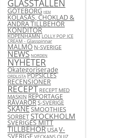
GLASSTÄLLEN
GÖTEBORG
HEM
KOLASÅS, CHOKLAD &
ANDRA TILLBEHÖR
KONDITOR
KÖPENHAMN
LOLLY POP ICE
CREAM - Glasspinnar
MALMÖ
N-SVERIGE
NEWS
NORDEN
NYHETER
Okategoriserade
POPSICLES
ORDLISTA
RECENSIONER
RECEPT
RECEPT MED
REPORTAGE
MASKIN
RÅVAROR
S-SVERIGE
SKÅNE
SMOOTHIES
STOCKHOLM
SORBET
SVERIGES MITT
TILLBEHÖR
V-
USA
SVERIGE
VECKANS QUIZ