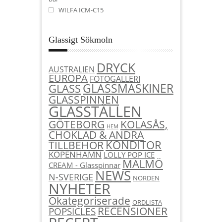
WILFA ICM-C15
Glassigt Sökmoln
DRYCK
AUSTRALIEN
EUROPA
FOTOGALLERI
GLASSMASKINER
GLASS
GLASSPINNEN
GLASSTÄLLEN
KOLASÅS,
GÖTEBORG
HEM
CHOKLAD & ANDRA
KONDITOR
TILLBEHÖR
KÖPENHAMN
LOLLY POP ICE
MALMÖ
CREAM - Glasspinnar
NEWS
N-SVERIGE
NORDEN
NYHETER
Okategoriserade
ORDLISTA
RECENSIONER
POPSICLES