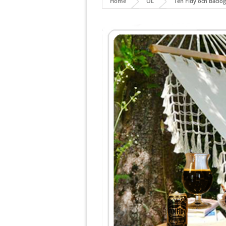
Home
ÖL
Ten Fidy och Bacio