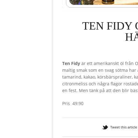
TEN FIDY
H
Ten Fidy
är ett amerikanskt öl från 
maltig smak som en svag sötma har ä
tamarind, kakao, körsbärspraliner, kaf
citronmeliss och några flagor rosta
en fest. Men tänk på att den blir bäs
Pris 49:90
Tweet this article