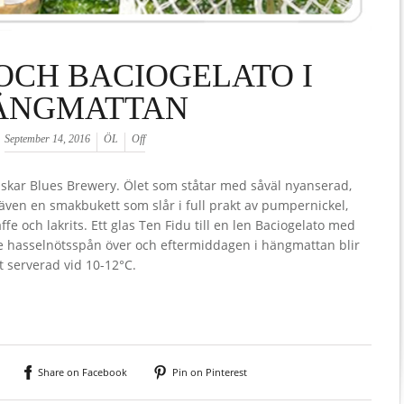
 OCH BACIOGELATO I
ÄNGMATTAN
September 14, 2016
ÖL
Off
Oskar Blues Brewery. Ölet som ståtar med såväl nyanserad,
ven en smakbukett som slår i full prakt av pumpernickel,
fe och lakrits. Ett glas Ten Fidu till en len Baciogelato med
de hasselnötsspån över och eftermiddagen i hängmattan blir
t serverad vid 10-12°C.
Share on Facebook
Pin on Pinterest