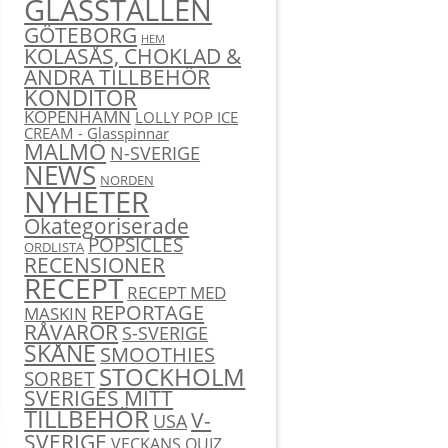
GLASSTÄLLEN
GÖTEBORG
HEM
KOLASÅS, CHOKLAD &
ANDRA TILLBEHÖR
KONDITOR
KÖPENHAMN
LOLLY POP ICE
CREAM - Glasspinnar
MALMÖ
N-SVERIGE
NEWS
NORDEN
NYHETER
Okategoriserade
POPSICLES
ORDLISTA
RECENSIONER
RECEPT
RECEPT MED
REPORTAGE
MASKIN
RÅVAROR
S-SVERIGE
SKÅNE
SMOOTHIES
STOCKHOLM
SORBET
SVERIGES MITT
TILLBEHÖR
V-
USA
SVERIGE
VECKANS QUIZ