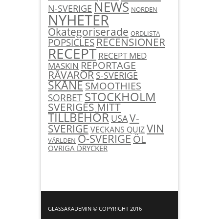
NEWS
N-SVERIGE
NORDEN
NYHETER
Okategoriserade
ORDLISTA
RECENSIONER
POPSICLES
RECEPT
RECEPT MED
REPORTAGE
MASKIN
RÅVAROR
S-SVERIGE
SKÅNE
SMOOTHIES
STOCKHOLM
SORBET
SVERIGES MITT
TILLBEHÖR
V-
USA
SVERIGE
VIN
VECKANS QUIZ
Ö-SVERIGE
ÖL
VÄRLDEN
ÖVRIGA DRYCKER
GLASSAKADEMIN © COPYRIGHT 2016