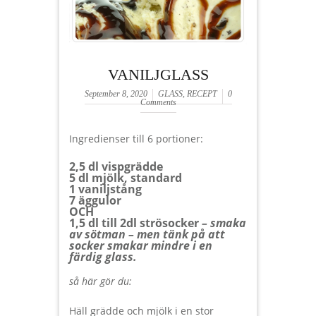
VANILJGLASS
September 8, 2020
GLASS
,
RECEPT
0
Comments
Ingredienser till 6 portioner:
2,5 dl vispgrädde
5 dl mjölk, standard
1 vaniljstång
7 äggulor
OCH
1,5 dl till 2dl strösocker
– smaka
av sötman – m
en tänk på att
socker smakar mindre i en
färdig glass.
så här gör du:
Häll grädde och mjölk i en stor