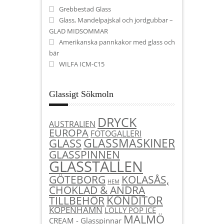
Grebbestad Glass
Glass, Mandelpajskal och jordgubbar –
GLAD MIDSOMMAR
Amerikanska pannkakor med glass och
bär
WILFA ICM-C15
Glassigt Sökmoln
DRYCK
AUSTRALIEN
EUROPA
FOTOGALLERI
GLASSMASKINER
GLASS
GLASSPINNEN
GLASSTÄLLEN
KOLASÅS,
GÖTEBORG
HEM
CHOKLAD & ANDRA
KONDITOR
TILLBEHÖR
KÖPENHAMN
LOLLY POP ICE
MALMÖ
CREAM - Glasspinnar