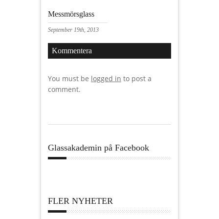
Messmörsglass
September 19th, 2013
Kommentera
You must be
logged in
to post a
comment.
Glassakademin på Facebook
FLER NYHETER