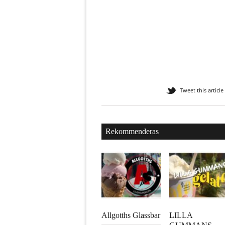
Tweet this article
Rekommenderas
Allgotths Glassbar
LILLA