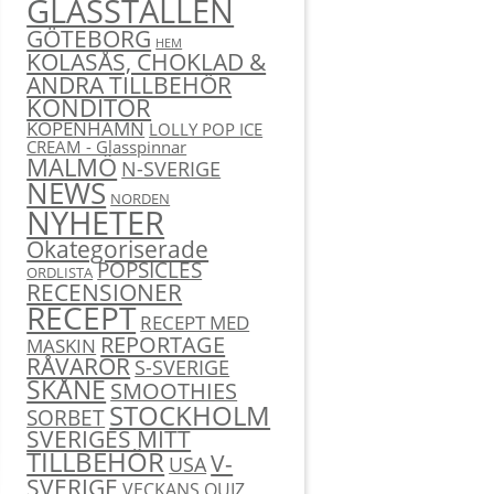
GLASSTÄLLEN
GÖTEBORG
HEM
KOLASÅS, CHOKLAD &
ANDRA TILLBEHÖR
KONDITOR
KÖPENHAMN
LOLLY POP ICE
CREAM - Glasspinnar
MALMÖ
N-SVERIGE
NEWS
NORDEN
NYHETER
Okategoriserade
POPSICLES
ORDLISTA
RECENSIONER
RECEPT
RECEPT MED
REPORTAGE
MASKIN
RÅVAROR
S-SVERIGE
SKÅNE
SMOOTHIES
STOCKHOLM
SORBET
SVERIGES MITT
TILLBEHÖR
V-
USA
SVERIGE
VECKANS QUIZ