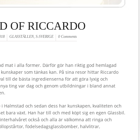
D OF RICCARDO
018
GLASSTÄLLEN
,
S-SVERIGE
0 Comments
od mat i alla former. Därför gör han riktig god hemlagad
av kunskaper som tänkas kan. På sina resor hittar Riccardo
al till de bästa ingredienserna för att göra lyxig och
an nya ting var dag och genom utbildningar i bland annat
en.
o
i Halmstad och sedan dess har kunskapen, kvaliteten och
set bara växt. Han har till och med köpt sig en egen Glassbil.
nterhalvåret också och alla är välkomna att ringa och
röllopstårtor, födelsedagsglassbomber, halvlitrar,