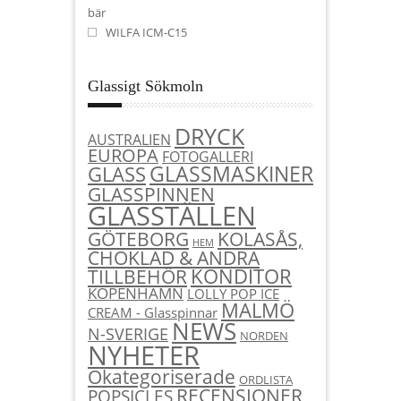
bär
WILFA ICM-C15
Glassigt Sökmoln
DRYCK
AUSTRALIEN
EUROPA
FOTOGALLERI
GLASSMASKINER
GLASS
GLASSPINNEN
GLASSTÄLLEN
KOLASÅS,
GÖTEBORG
HEM
CHOKLAD & ANDRA
KONDITOR
TILLBEHÖR
KÖPENHAMN
LOLLY POP ICE
MALMÖ
CREAM - Glasspinnar
NEWS
N-SVERIGE
NORDEN
NYHETER
Okategoriserade
ORDLISTA
RECENSIONER
POPSICLES