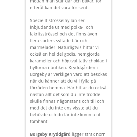
medan man står där och bakar, för
efteråt kan det vara för sent.
Speciellt strösselhyllan ser
inbjudande ut med polka- och
lakritsströssel och det finns även
flera sorters syltade bär och
marmelader. Naturligtvis hittar vi
också en hel del godis, hemgjorda
karameller och högkvalitativ choklad i
hyllorna i butiken. Kryddgården i
Borgeby är verkligen värd att besökas
när du känner att du vill fylla på
förråden hemma. Här hittar du också
nästan allt det som du inte trodde
skulle finnas någonstans och till och
med det du inte ens visste att du
behövde och du lär inte komma ut
tomhänt.
Borgeby Kryddgård
ligger strax norr