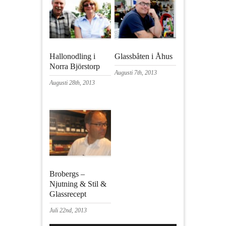
Hallonodling i
Glassbåten i Åhus
Norra Björstorp
Augusti 7th, 2013
Augusti 28th, 2013
Brobergs –
Njutning & Stil &
Glassrecept
Juli 22nd, 2013