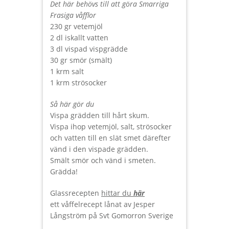
Det här behövs till att göra Smarriga
Frasiga våfflor
230 gr vetemjöl
2 dl iskallt vatten
3 dl vispad vispgrädde
30 gr smör (smält)
1 krm salt
1 krm strösocker
Så här gör du
Vispa grädden till hårt skum.
Vispa ihop vetemjöl, salt, strösocker
och vatten till en slät smet därefter
vänd i den vispade grädden.
Smält smör och vänd i smeten.
Grädda!
Glassrecepten
hittar du
här
ett våffelrecept lånat av Jesper
Långström på Svt Gomorron Sverige