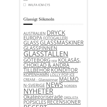
WILFA ICM-C15
Glassigt Sökmoln
DRYCK
AUSTRALIEN
EUROPA
FOTOGALLERI
GLASSMASKINER
GLASS
GLASSPINNEN
GLASSTÄLLEN
KOLASÅS,
GÖTEBORG
HEM
CHOKLAD & ANDRA
KONDITOR
TILLBEHÖR
KÖPENHAMN
LOLLY POP ICE
MALMÖ
CREAM - Glasspinnar
NEWS
N-SVERIGE
NORDEN
NYHETER
Okategoriserade
ORDLISTA
RECENSIONER
POPSICLES