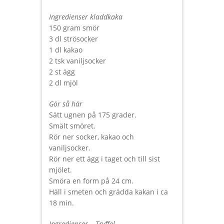
Ingredienser kladdkaka
150 gram smör
3 dl strösocker
1 dl kakao
2 tsk vaniljsocker
2 st ägg
2 dl mjöl
Gör så här
Sätt ugnen på 175 grader.
Smält smöret.
Rör ner socker, kakao och
vaniljsocker.
Rör ner ett ägg i taget och till sist
mjölet.
Smöra en form på 24 cm.
Häll i smeten och grädda kakan i ca
18 min.
Ingredienser – Tryffel