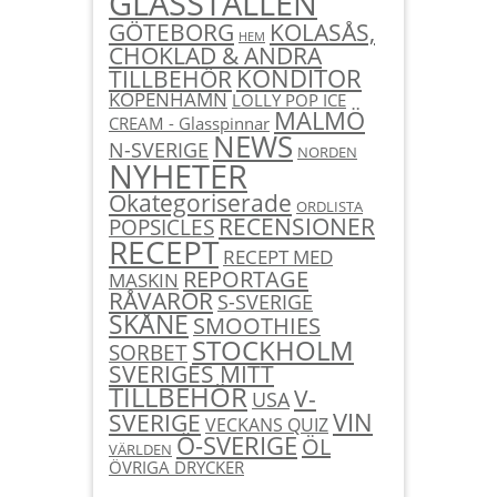
GLASSTÄLLEN
KOLASÅS,
GÖTEBORG
HEM
CHOKLAD & ANDRA
KONDITOR
TILLBEHÖR
KÖPENHAMN
LOLLY POP ICE
MALMÖ
CREAM - Glasspinnar
NEWS
N-SVERIGE
NORDEN
NYHETER
Okategoriserade
ORDLISTA
RECENSIONER
POPSICLES
RECEPT
RECEPT MED
REPORTAGE
MASKIN
RÅVAROR
S-SVERIGE
SKÅNE
SMOOTHIES
STOCKHOLM
SORBET
SVERIGES MITT
TILLBEHÖR
V-
USA
SVERIGE
VIN
VECKANS QUIZ
Ö-SVERIGE
ÖL
VÄRLDEN
ÖVRIGA DRYCKER