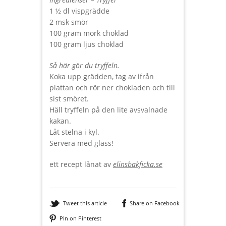
1 ½ dl vispgrädde
2 msk smör
100 gram mörk choklad
100 gram ljus choklad
Så här gör du tryffeln.
Koka upp grädden, tag av ifrån
plattan och rör ner chokladen och till
sist smöret.
Häll tryffeln på den lite avsvalnade
kakan.
Låt stelna i kyl.
Servera med glass!
ett recept lånat av
elinsbakficka.se
Tweet this article
Share on Facebook
Pin on Pinterest