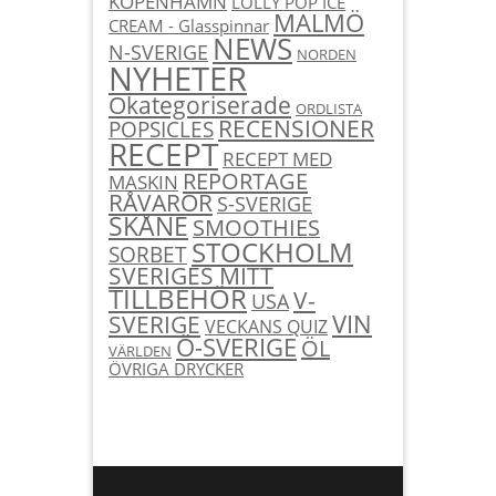
KÖPENHAMN
LOLLY POP ICE
MALMÖ
CREAM - Glasspinnar
NEWS
N-SVERIGE
NORDEN
NYHETER
Okategoriserade
ORDLISTA
RECENSIONER
POPSICLES
RECEPT
RECEPT MED
REPORTAGE
MASKIN
RÅVAROR
S-SVERIGE
SKÅNE
SMOOTHIES
STOCKHOLM
SORBET
SVERIGES MITT
TILLBEHÖR
V-
USA
SVERIGE
VIN
VECKANS QUIZ
Ö-SVERIGE
ÖL
VÄRLDEN
ÖVRIGA DRYCKER