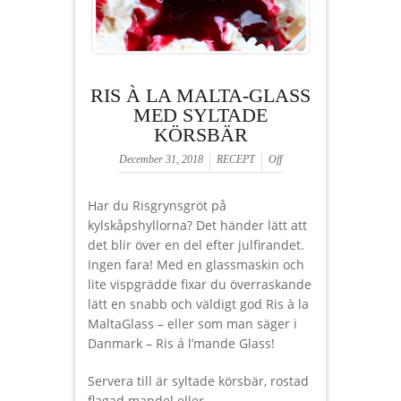
RIS À LA MALTA-GLASS
MED SYLTADE
KÖRSBÄR
December 31, 2018
RECEPT
Off
Har du Risgrynsgröt på
kylskåpshyllorna? Det händer lätt att
det blir över en del efter julfirandet.
Ingen fara! Med en glassmaskin och
lite vispgrädde fixar du överraskande
lätt en snabb och väldigt god Ris à la
MaltaGlass – eller som man säger i
Danmark – Ris á l’mande Glass!
Servera till är syltade körsbär, rostad
flagad mandel eller