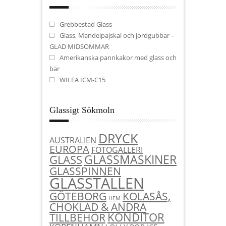
Grebbestad Glass
Glass, Mandelpajskal och jordgubbar –
GLAD MIDSOMMAR
Amerikanska pannkakor med glass och
bär
WILFA ICM-C15
Glassigt Sökmoln
DRYCK
AUSTRALIEN
EUROPA
FOTOGALLERI
GLASSMASKINER
GLASS
GLASSPINNEN
GLASSTÄLLEN
KOLASÅS,
GÖTEBORG
HEM
CHOKLAD & ANDRA
KONDITOR
TILLBEHÖR