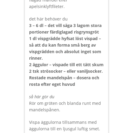
apelsinklyftfileter.
det här behöver du
3 – 6 dl – det vill säga 3 lagom stora
portioner färdiglagad risgrynsgröt
1 dl vispgrädde hyfsat löst vispad –
så att du kan forma små berg av
vispgrädden och absolut inget som
rinner.
2 äggulor – vispade till ett tätt skum
2 tsk strösocker – eller vaniljsocker.
Rostade mandelspån – dosera och
rosta efter eget huvud
så här gör du
Rör om gröten och blanda runt med
mandelspånen.
Vispa äggulorna tillsammans med
äggulorna till en ljusgul luftig smet.