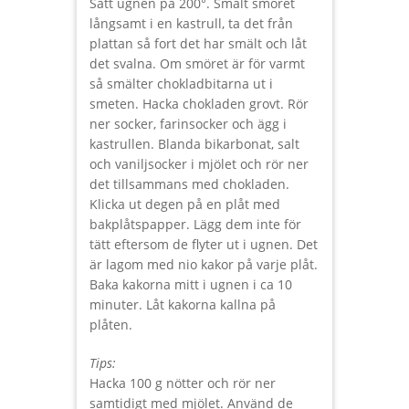
Sätt ugnen på 200°. Smält smöret
långsamt i en kastrull, ta det från
plattan så fort det har smält och låt
det svalna. Om smöret är för varmt
så smälter chokladbitarna ut i
smeten. Hacka chokladen grovt. Rör
ner socker, farinsocker och ägg i
kastrullen. Blanda bikarbonat, salt
och vaniljsocker i mjölet och rör ner
det tillsammans med chokladen.
Klicka ut degen på en plåt med
bakplåtspapper. Lägg dem inte för
tätt eftersom de flyter ut i ugnen. Det
är lagom med nio kakor på varje plåt.
Baka kakorna mitt i ugnen i ca 10
minuter. Låt kakorna kallna på
plåten.
Tips:
Hacka 100 g nötter och rör ner
samtidigt med mjölet. Använd de