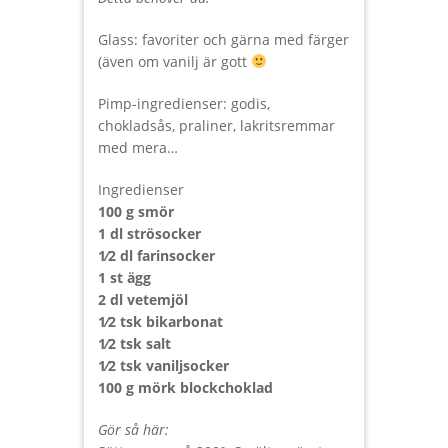
Glass: favoriter och gärna med färger
(även om vanilj är gott
Pimp-ingredienser: godis,
chokladsås, praliner, lakritsremmar
med mera…
Ingredienser
100 g smör
1 dl strösocker
1⁄2 dl farinsocker
1 st ägg
2 dl vetemjöl
1⁄2 tsk bikarbonat
1⁄2 tsk salt
1⁄2 tsk vaniljsocker
100 g mörk blockchoklad
Gör så här: