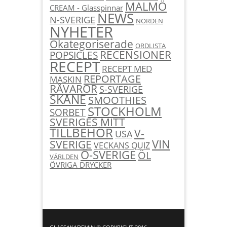
MALMÖ
CREAM - Glasspinnar
NEWS
N-SVERIGE
NORDEN
NYHETER
Okategoriserade
ORDLISTA
RECENSIONER
POPSICLES
RECEPT
RECEPT MED
REPORTAGE
MASKIN
RÅVAROR
S-SVERIGE
SKÅNE
SMOOTHIES
STOCKHOLM
SORBET
SVERIGES MITT
TILLBEHÖR
V-
USA
SVERIGE
VIN
VECKANS QUIZ
Ö-SVERIGE
ÖL
VÄRLDEN
ÖVRIGA DRYCKER