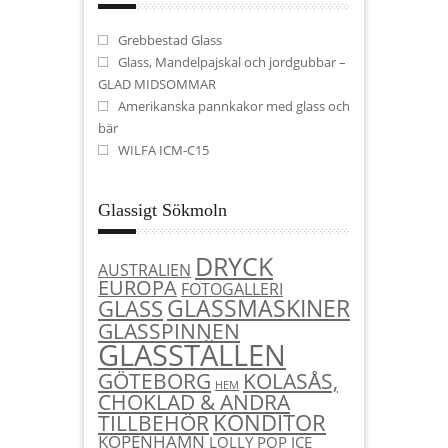
Grebbestad Glass
Glass, Mandelpajskal och jordgubbar –
GLAD MIDSOMMAR
Amerikanska pannkakor med glass och
bär
WILFA ICM-C15
Glassigt Sökmoln
DRYCK
AUSTRALIEN
EUROPA
FOTOGALLERI
GLASSMASKINER
GLASS
GLASSPINNEN
GLASSTÄLLEN
KOLASÅS,
GÖTEBORG
HEM
CHOKLAD & ANDRA
KONDITOR
TILLBEHÖR
KÖPENHAMN
LOLLY POP ICE