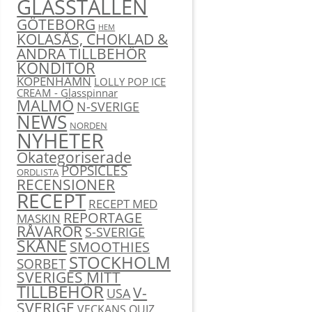
GLASSTÄLLEN
GÖTEBORG
HEM
KOLASÅS, CHOKLAD &
ANDRA TILLBEHÖR
KONDITOR
KÖPENHAMN
LOLLY POP ICE
CREAM - Glasspinnar
MALMÖ
N-SVERIGE
NEWS
NORDEN
NYHETER
Okategoriserade
POPSICLES
ORDLISTA
RECENSIONER
RECEPT
RECEPT MED
REPORTAGE
MASKIN
RÅVAROR
S-SVERIGE
SKÅNE
SMOOTHIES
STOCKHOLM
SORBET
SVERIGES MITT
TILLBEHÖR
V-
USA
SVERIGE
VECKANS QUIZ