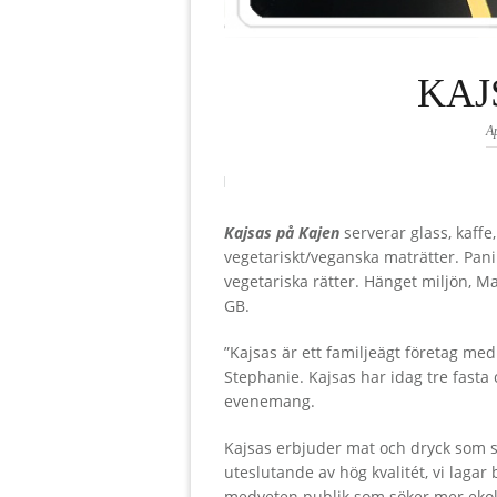
KAJ
Ap
Kajsas på Kajen
serverar glass, kaffe,
vegetariskt/veganska maträtter. Pani
vegetariska rätter. Hänget miljön, Ma
GB.
”Kajsas är ett familjeägt företag med
Stephanie. Kajsas har idag tre fasta
evenemang.
Kajsas erbjuder mat och dryck som s
uteslutande av hög kvalitét, vi laga
medveten publik som söker mer ekolo