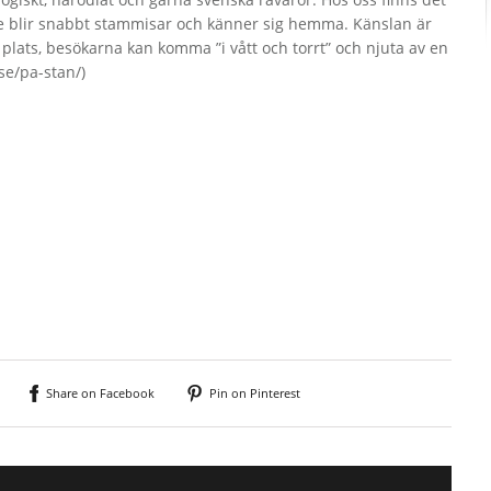
are blir snabbt stammisar och känner sig hemma. Känslan är
på plats, besökarna kan komma ”i vått och torrt” och njuta av en
.se/pa-stan/)
Share on Facebook
Pin on Pinterest