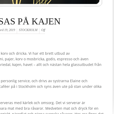
SAS PÅ KAJEN
ril 19, 2019
STOCKHOLM
Off
 korv och dricka. Vi har ett brett utbud av
ni, pajer, korv o mosbricka, godis, espresso och även
riedal, kajen, havet – allt och nästan hela glassutbudet från
 personlig service, och drivs av systrarna Elaine och
 caféer på i Stockholm och syns även ute på stan under olika
erveras med kärlek och omsorg. Det vi serverar är
r bara mat med bra råvaror. Medveten mat och dryck för en
giskt, närodlat och gärna svenska råvaror. Hos oss finns det