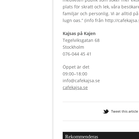
plats för skratt och lek, våra besök
familjär och personlig. Vi är alltid 
lugn oas.” (info från http://cafekajsa
Kajsas på Kajen
Tegelviksgatan 68
Stockholm
076-044 45 41
Öppet är det
09:00–18:00
info@cafekajsa.se
cafekajsa.se
Tweet this article
Rekommenderas