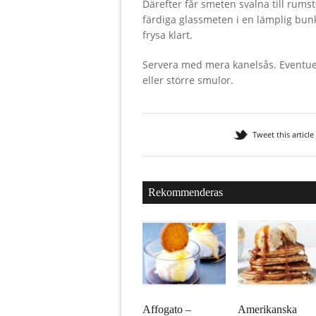
Därefter får smeten svalna till rums
färdiga glassmeten i en lämplig bunk
frysa klart.
Servera med mera kanelsås. Eventuell
eller större smulor.
Tweet this article
Rekommenderas
Affogato –
Amerikanska