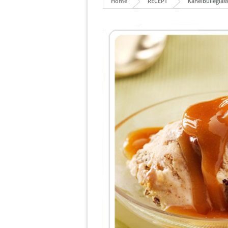
Home
RECEPT
Kanelbulleglas