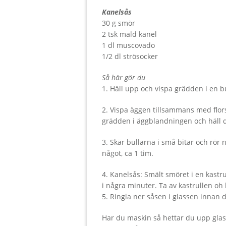
Kanelsås
30 g smör
2 tsk mald kanel
1 dl muscovado
1/2 dl strösocker
Så här gör du
1. Häll upp och vispa grädden i en b
2. Vispa äggen tillsammans med flors
grädden i äggblandningen och häll de
3. Skär bullarna i små bitar och rör 
något, ca 1 tim.
4. Kanelsås: Smält smöret i en kastru
i några minuter. Ta av kastrullen oh 
5. Ringla ner såsen i glassen innan de
Har du maskin så hettar du upp glas