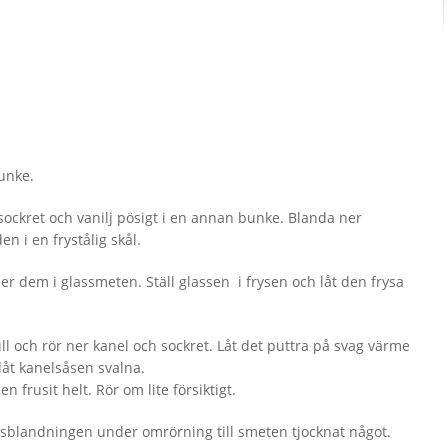
unke.
ockret och vanilj pösigt i en annan bunke. Blanda ner
n i en frystålig skål.
ner dem i glas­smeten. Ställ glassen i frysen och låt den frysa
ll och rör ner kanel och sockret. Låt det puttra på svag värme
låt kanelsåsen svalna.
n frusit helt. Rör om lite försiktigt.
sblandningen under omrörning till smeten tjocknat något.