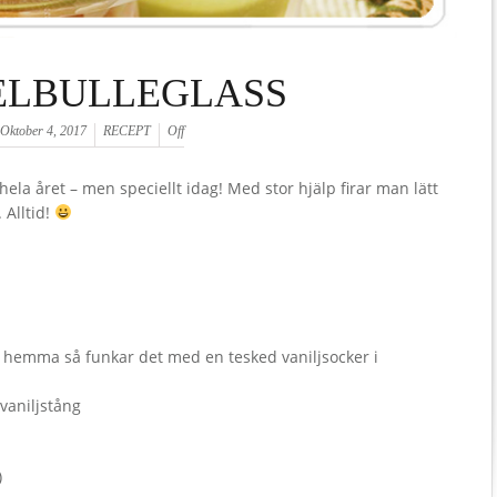
ELBULLEGLASS
Oktober 4, 2017
RECEPT
Off
ela året – men speciellt idag! Med stor hjälp firar man lätt
Alltid!
lj hemma så funkar det med en tesked vaniljsocker i
 vaniljstång
)