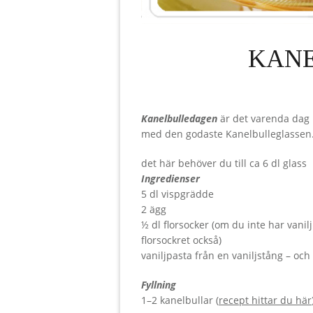
KAN
Kanelbulledagen
är det varenda dag h
med den godaste Kanelbulleglassen. 
det här behöver du till ca 6 dl glass
Ingredienser
5 dl vispgrädde
2 ägg
½ dl florsocker (om du inte har vani
florsockret också)
vaniljpasta från en vaniljstång – och
Fyllning
1–2 kanelbullar (
recept hittar du här