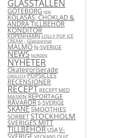
GLASSTÄLLEN
GÖTEBORG
HEM
KOLASÅS, CHOKLAD &
ANDRA TILLBEHÖR
KONDITOR
KÖPENHAMN
LOLLY POP ICE
CREAM - Glasspinnar
MALMÖ
N-SVERIGE
NEWS
NORDEN
NYHETER
Okategoriserade
POPSICLES
ORDLISTA
RECENSIONER
RECEPT
RECEPT MED
REPORTAGE
MASKIN
RÅVAROR
S-SVERIGE
SKÅNE
SMOOTHIES
STOCKHOLM
SORBET
SVERIGES MITT
TILLBEHÖR
V-
USA
SVERIGE
VECKANS QUIZ