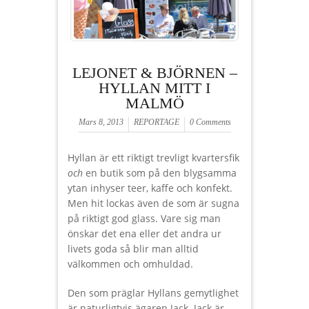
LEJONET & BJÖRNEN –
HYLLAN MITT I
MALMÖ
Mars 8, 2013
REPORTAGE
0 Comments
Hyllan är ett riktigt trevligt kvartersfik
och
en butik som på den blygsamma
ytan inhyser teer, kaffe och konfekt.
Men hit lockas även de som är sugna
på riktigt god glass. Vare sig man
önskar det ena eller det andra ur
livets goda så blir man alltid
välkommen och omhuldad.
Den som präglar Hyllans gemytlighet
är naturligtvis ägaren Jack. Jack är