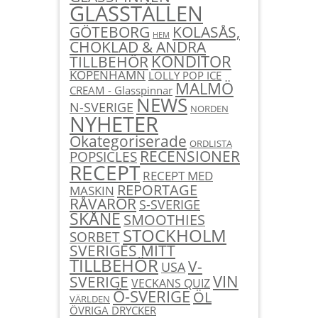
GLASSTÄLLEN
KOLASÅS,
GÖTEBORG
HEM
CHOKLAD & ANDRA
KONDITOR
TILLBEHÖR
KÖPENHAMN
LOLLY POP ICE
MALMÖ
CREAM - Glasspinnar
NEWS
N-SVERIGE
NORDEN
NYHETER
Okategoriserade
ORDLISTA
RECENSIONER
POPSICLES
RECEPT
RECEPT MED
REPORTAGE
MASKIN
RÅVAROR
S-SVERIGE
SKÅNE
SMOOTHIES
STOCKHOLM
SORBET
SVERIGES MITT
TILLBEHÖR
V-
USA
SVERIGE
VIN
VECKANS QUIZ
Ö-SVERIGE
ÖL
VÄRLDEN
ÖVRIGA DRYCKER