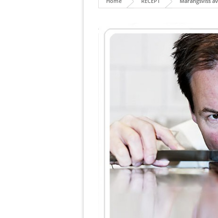
Home
RECEPT
Marängsviss a