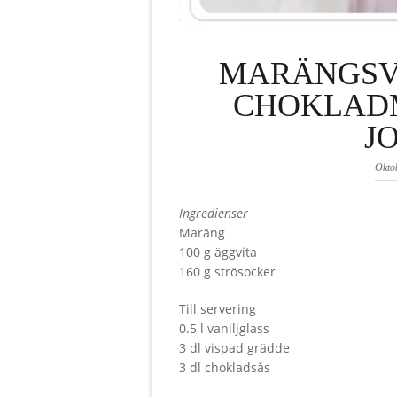
MARÄNGSVI
CHOKLAD
J
Okto
Ingredienser
Maräng
100 g äggvita
160 g strösocker
Till servering
0.5 l vaniljglass
3 dl vispad grädde
3 dl chokladsås