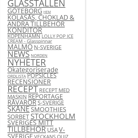
GLASSTÄLLEN
GÖTEBORG
HEM
KOLASÅS, CHOKLAD &
ANDRA TILLBEHÖR
KONDITOR
KÖPENHAMN
LOLLY POP ICE
CREAM - Glasspinnar
MALMÖ
N-SVERIGE
NEWS
NORDEN
NYHETER
Okategoriserade
POPSICLES
ORDLISTA
RECENSIONER
RECEPT
RECEPT MED
REPORTAGE
MASKIN
RÅVAROR
S-SVERIGE
SKÅNE
SMOOTHIES
STOCKHOLM
SORBET
SVERIGES MITT
TILLBEHÖR
V-
USA
SVERIGE
VECKANS QUIZ