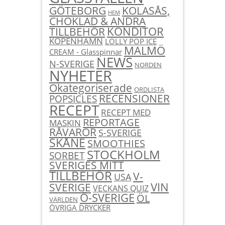
KOLASÅS,
GÖTEBORG
HEM
CHOKLAD & ANDRA
KONDITOR
TILLBEHÖR
KÖPENHAMN
LOLLY POP ICE
MALMÖ
CREAM - Glasspinnar
NEWS
N-SVERIGE
NORDEN
NYHETER
Okategoriserade
ORDLISTA
RECENSIONER
POPSICLES
RECEPT
RECEPT MED
REPORTAGE
MASKIN
RÅVAROR
S-SVERIGE
SKÅNE
SMOOTHIES
STOCKHOLM
SORBET
SVERIGES MITT
TILLBEHÖR
V-
USA
SVERIGE
VIN
VECKANS QUIZ
Ö-SVERIGE
ÖL
VÄRLDEN
ÖVRIGA DRYCKER