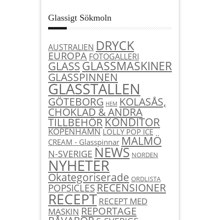
Glassigt Sökmoln
DRYCK
AUSTRALIEN
EUROPA
FOTOGALLERI
GLASSMASKINER
GLASS
GLASSPINNEN
GLASSTÄLLEN
KOLASÅS,
GÖTEBORG
HEM
CHOKLAD & ANDRA
KONDITOR
TILLBEHÖR
KÖPENHAMN
LOLLY POP ICE
MALMÖ
CREAM - Glasspinnar
NEWS
N-SVERIGE
NORDEN
NYHETER
Okategoriserade
ORDLISTA
RECENSIONER
POPSICLES
RECEPT
RECEPT MED
REPORTAGE
MASKIN