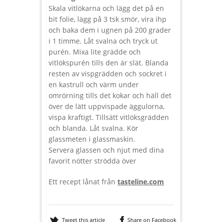
Skala vitlökarna och lägg det på en
bit folie, lägg på 3 tsk smör, vira ihp
och baka dem i ugnen på 200 grader
i 1 timme. Låt svalna och tryck ut
purén. Mixa lite grädde och
vitlökspurén tills den är slät. Blanda
resten av vispgrädden och sockret i
en kastrull och värm under
omrörning tills det kokar och häll det
över de lätt uppvispade äggulorna,
vispa kraftigt. Tillsätt vitlöksgrädden
och blanda. Låt svalna. Kör
glassmeten i glassmaskin.
Servera glassen och njut med dina
favorit nötter strödda över
Ett recept lånat från
tasteline.com
Tweet this article
Share on Facebook