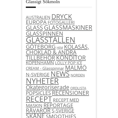
Glassigt Sökmoln
DRYCK
AUSTRALIEN
EUROPA
FOTOGALLERI
GLASSMASKINER
GLASS
GLASSPINNEN
GLASSTÄLLEN
KOLASÅS,
GÖTEBORG
HEM
CHOKLAD & ANDRA
KONDITOR
TILLBEHÖR
KÖPENHAMN
LOLLY POP ICE
MALMÖ
CREAM - Glasspinnar
NEWS
N-SVERIGE
NORDEN
NYHETER
Okategoriserade
ORDLISTA
RECENSIONER
POPSICLES
RECEPT
RECEPT MED
REPORTAGE
MASKIN
RÅVAROR
S-SVERIGE
SKÅNE
SMOOTHIES