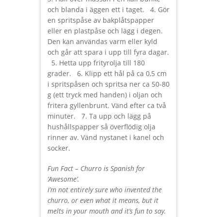
och blanda i äggen ett i taget. 4. Gör
en spritspåse av bakplåtspapper
eller en plastpåse och lägg i degen.
Den kan användas varm eller kyld
och går att spara i upp till fyra dagar.
5. Hetta upp frityrolja till 180
grader. 6. Klipp ett hål på ca 0,5 cm
i spritspåsen och spritsa ner ca 50-80
g (ett tryck med handen) i oljan och
fritera gyllenbrunt. Vänd efter ca två
minuter. 7. Ta upp och lägg på
hushållspapper så överflödig olja
rinner av. Vänd nystanet i kanel och
socker.
Fun Fact – Churro is Spanish for
‘Awesome’.
I’m not entirely sure who invented the
churro, or even what it means, but it
melts in your mouth and it’s fun to say.