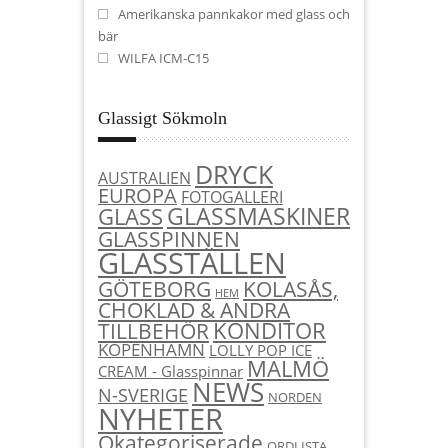
Amerikanska pannkakor med glass och
bär
WILFA ICM-C15
Glassigt Sökmoln
DRYCK
AUSTRALIEN
EUROPA
FOTOGALLERI
GLASSMASKINER
GLASS
GLASSPINNEN
GLASSTÄLLEN
KOLASÅS,
GÖTEBORG
HEM
CHOKLAD & ANDRA
KONDITOR
TILLBEHÖR
KÖPENHAMN
LOLLY POP ICE
MALMÖ
CREAM - Glasspinnar
NEWS
N-SVERIGE
NORDEN
NYHETER
Okategoriserade
ORDLISTA