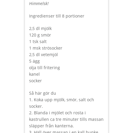
Himmelsk!
Ingredienser till 8 portioner
2,5 dl mjölk
120 g smör
1 tsk salt
1 msk strösocker
2,5 dl vetemjöl
5 ägg
olja till fritering
kanel
socker
Så här gör du
1. Koka upp mjölk, smör, salt och
socker.
2. Blanda i mjölet och rosta i
kastrullen ca tre minuter tills massan
släpper från kanterna.
3. Häll över massan i en kall bunke