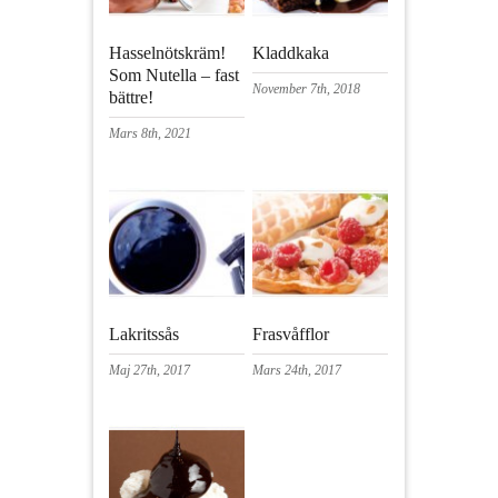
Hasselnötskräm!
Kladdkaka
Som Nutella – fast
November 7th, 2018
bättre!
Mars 8th, 2021
Lakritssås
Frasvåfflor
Maj 27th, 2017
Mars 24th, 2017