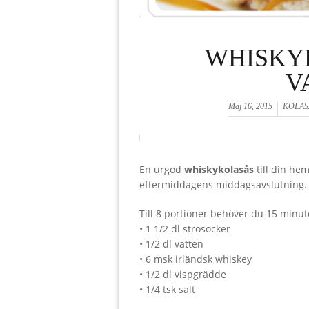
WHISKYK
V
Maj 16, 2015
KOLAS
En urgod
whiskykolasås
till din hem
eftermiddagens middagsavslutning.
Till 8 portioner behöver du 15 minut
• 1 1/2 dl strösocker
• 1/2 dl vatten
• 6 msk irländsk whiskey
• 1/2 dl vispgrädde
• 1/4 tsk salt