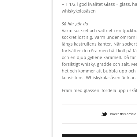
+ 1 1/2 l god kvalitet Glass – glass, 
whiskykolasåsen
Så här gör du
Värm sockret och vattnet i en tjock
sockret löst sig. Värm under omrörni
längs kastrullens kanter. När socke
fortsätter du röra men håll koll på 
och en djup gyllene karamell. Då tar
försiktigt whisky, grädde och salt. M
het och kommer att bubbla upp och ån
konsistens. Whiskykolasåsen är klar.
Fram med glassen, fördela upp i skål
Tweet this article