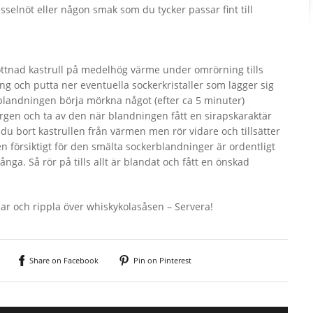
hasselnöt eller någon smak som du tycker passar fint till
bottnad kastrull på medelhög värme under omrörning tills
ng och putta ner eventuella sockerkristaller som lägger sig
rblandningen börja mörkna något (efter ca 5 minuter)
färgen och ta av den när blandningen fått en sirapskaraktär
 du bort kastrullen från värmen men rör vidare och tillsätter
en försiktigt för den smälta sockerblandninger är ordentligt
ga. Så rör på tills allt är blandat och fått en önskad
ar och rippla över whiskykolasåsen – Servera!
Share on Facebook
Pin on Pinterest