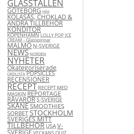
GLASSTÄLLEN
GÖTEBORG
HEM
KOLASÅS, CHOKLAD &
ANDRA TILLBEHÖR
KONDITOR
KÖPENHAMN
LOLLY POP ICE
CREAM - Glasspinnar
MALMÖ
N-SVERIGE
NEWS
NORDEN
NYHETER
Okategoriserade
POPSICLES
ORDLISTA
RECENSIONER
RECEPT
RECEPT MED
REPORTAGE
MASKIN
RÅVAROR
S-SVERIGE
SKÅNE
SMOOTHIES
STOCKHOLM
SORBET
SVERIGES MITT
TILLBEHÖR
V-
USA
SVERIGE
VECKANS QUIZ