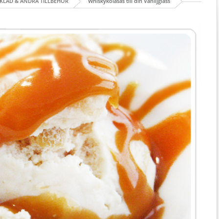
KLAD & ANDRA TILLBEHÖR
Whiskykolasås till din Vaniljglass